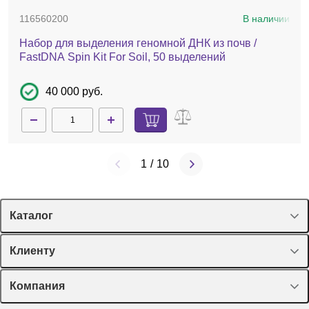
116560200
В наличии
Набор для выделения геномной ДНК из почв /
FastDNA Spin Kit For Soil, 50 выделений
40 000 руб.
1
/
10
Каталог
Спецпредложения
Клиенту
Оборудование, приборы
Лекторий Диаэм
Компания
Пластик, стекло, принадлежности
Доставка и оплата
Химические реактивы, препараты, наборы