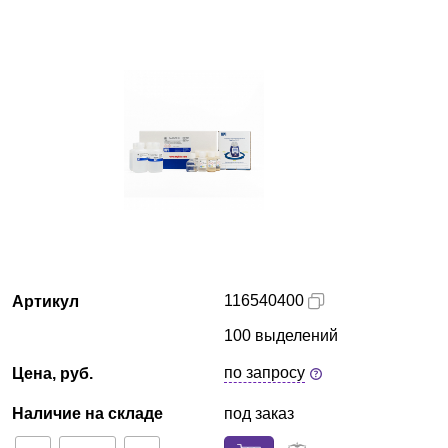
Красноярск
О компании
Новости
Блог
Производители
Партнеры
116540400
Артикул
Технический сервис
100 выделений
по запросу
Цена, руб.
Доставка и оплата
Наличие на складе
под заказ
Контакты