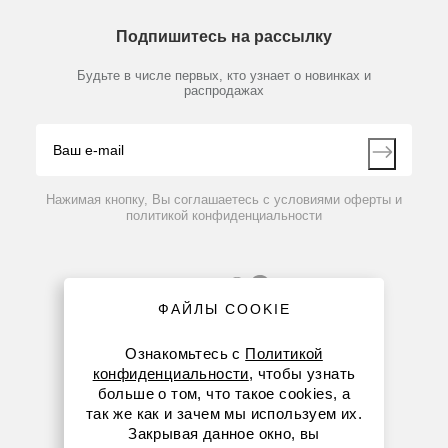
О компании
Технический сервис
Предметный указатель
Подпишитесь на рассылку
Новости
Мобильное приложение
Библиотека
Партнеры
Будьте в числе первых, кто узнает о новинках и
Производители
распродажах
Блог
Видео
Контакты
Вопрос-ответ
Нажимая кнопку, Вы соглашаетесь с условиями оферты и
политикой конфиденциальности
ФАЙЛЫ COOKIE
Ознакомьтесь с
Политикой
конфиденциальности
, чтобы узнать
больше о том, что такое cookies, а
8 (800) 234-05-08
так же как и зачем мы используем их.
Закрывая данное окно, вы
+7 (923) 303-01-52