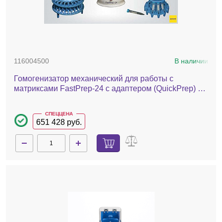
116004500
В наличии
Гомогенизатор механический для работы с
матриксами FastPrep-24 с адаптером (QuickPrep) –
24 х 2 мл
СПЕЦЦЕНА
651 428 руб.