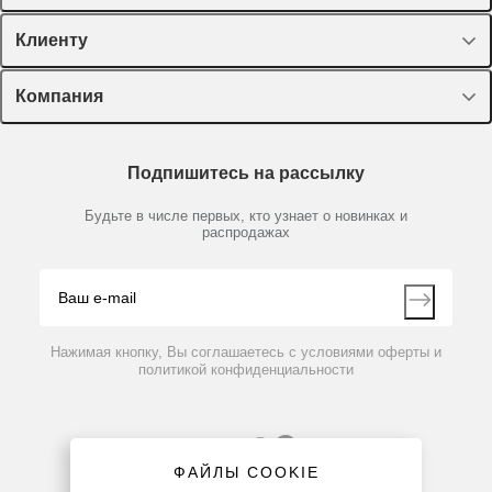
Спецпредложения
Клиенту
Оборудование, приборы
Лекторий Диаэм
Компания
Пластик, стекло, принадлежности
Доставка и оплата
Химические реактивы, препараты, наборы
О компании
Технический сервис
Предметный указатель
Подпишитесь на рассылку
Новости
Мобильное приложение
Библиотека
Партнеры
Будьте в числе первых, кто узнает о новинках и
Производители
распродажах
Блог
Видео
Контакты
Вопрос-ответ
Нажимая кнопку, Вы соглашаетесь с условиями оферты и
политикой конфиденциальности
ФАЙЛЫ COOKIE