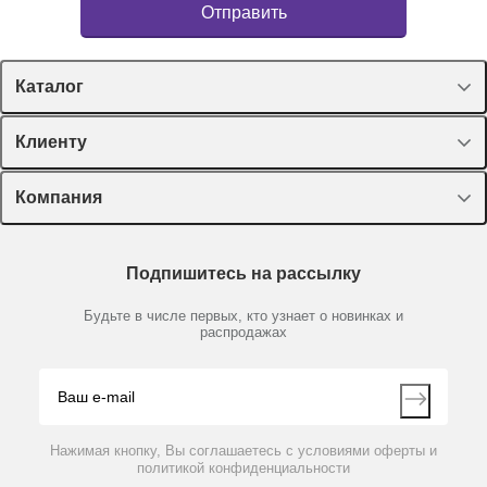
Каталог
Спецпредложения
Клиенту
Оборудование, приборы
Лекторий Диаэм
Компания
Пластик, стекло, принадлежности
Доставка и оплата
Химические реактивы, препараты, наборы
О компании
Технический сервис
Предметный указатель
Подпишитесь на рассылку
Новости
Мобильное приложение
Библиотека
Партнеры
Будьте в числе первых, кто узнает о новинках и
Производители
распродажах
Блог
Видео
Контакты
Вопрос-ответ
Нажимая кнопку, Вы соглашаетесь с условиями оферты и
политикой конфиденциальности