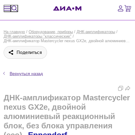
Спецпредложения
На главную
/
Оборудование, приборы
/
ДНК-амплификаторы
/
ДНК-амплификаторы "классические"
/
Оборудование, приборы
ДНК-амплификатор Mastercycler nexus GX2e, двойной алюминиевый реакционный блок, без блока управления (eco), Eppendorf
Поделиться
Расходные материалы, пластик, стекло
Химические реактивы, препараты, наборы
Вернуться назад
Предметный указатель
ДНК-амплификатор Mastercycler
Библиотека
nexus GX2e, двойной
Войти
алюминиевый реакционный
блок, без блока управления
Сравнение