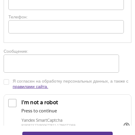
USB-порт для переноса данных на флэш-карту,
для подключения мыши, принтера или
компьютера;
Телефон:
электропитание 230 В, 60 Гц;
потребляемая мощность, Вт — 700;
габариты (Ш × Г × В) — 25 × 41,2 × 33 см;
вес — 10,5 кг.
Сообщение:
Я согласен на обработку персональных данных, а также с
правилами сайта.