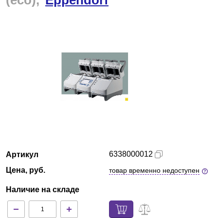
(eco),
Eppendorf
Красноярск
О компании
Новости
Блог
Производители
Партнеры
6338000012
Артикул
Технический сервис
Цена, руб.
товар временно недоступен
Доставка и оплата
Наличие на складе
Контакты