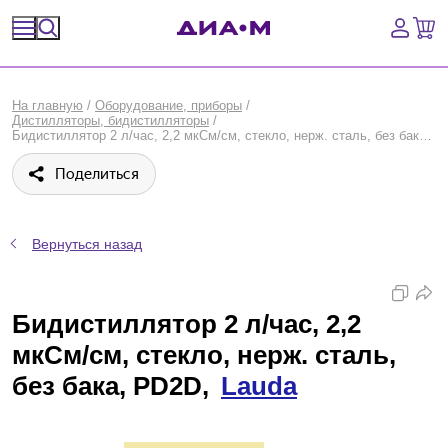
Спецпредложения
На главную
/
Оборудование, приборы
/
Дистилляторы, бидистилляторы
/
Оборудование, приборы
Бидистиллятор 2 л/час, 2,2 мкСм/см, стекло, нерж. сталь, без бака, PD2D, Lauda
Поделиться
Расходные материалы, пластик, стекло
Химические реактивы, препараты, наборы
Вернуться назад
Предметный указатель
Бидистиллятор 2 л/час, 2,2
Библиотека
мкСм/см, стекло, нерж. сталь,
Войти
без бака, PD2D,
Lauda
Сравнение