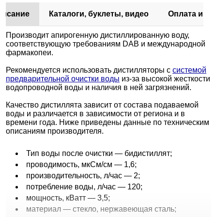
писание
Каталоги, буклеты, видео
Оплата и до
Производит апирогенную дистиллированную воду,
соответствующую требованиям DAB и международной
фармакопеи.
Рекомендуется использовать дистилляторы с
системой
предварительной очистки воды
из-за высокой жесткости
водопроводной воды и наличия в ней загрязнений.
Качество дистиллята зависит от состава подаваемой
воды и различается в зависимости от региона и в
времени года. Ниже приведены данные по техническим
описаниям производителя.
Тип воды после очистки — бидистиллят;
проводимость, мкСм/см — 1,6;
производительность, л/час — 2;
потребление воды, л/час — 120;
мощность, кВатт — 3,5;
материал — стекло, нержавеющая сталь;