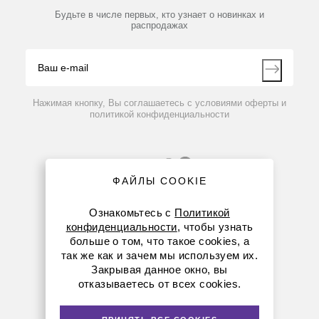
Партнеры
Будьте в числе первых, кто узнает о новинках и
Производители
Система предварительной очистки водопроводной
распродажах
Блог
воды СПО XL, 1800 л/ч
Видео
Контакты
Вопрос-ответ
По запросу
Нажимая кнопку, Вы соглашаетесь с условиями оферты и
политикой конфиденциальности
ФАЙЛЫ COOKIE
Ознакомьтесь с
Политикой
конфиденциальности
, чтобы узнать
больше о том, что такое cookies, а
8 (800) 234-05-08
так же как и зачем мы используем их.
Закрывая данное окно, вы
+7 (923) 303-01-52
отказываетесь от всех cookies.
krsk@dia-m.ru