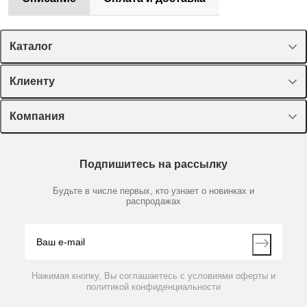
Каталог
Спецпредложения
Клиенту
Оборудование, приборы
Лекторий Диаэм
Компания
Пластик, стекло, принадлежности
Доставка и оплата
Химические реактивы, препараты, наборы
О компании
Технический сервис
Предметный указатель
Подпишитесь на рассылку
Новости
Мобильное приложение
Библиотека
Партнеры
Будьте в числе первых, кто узнает о новинках и
Производители
распродажах
Блог
Видео
Контакты
Вопрос-ответ
Нажимая кнопку, Вы соглашаетесь с условиями оферты и
политикой конфиденциальности