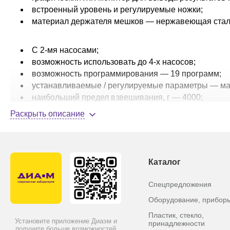
встроенный уровень и регулируемые ножки;
материал держателя мешков — нержавеющая стал
С 2-мя насосами;
возможность использовать до 4-х насосов;
возможность программирования — 19 программ;
устанавливаемые / регулируемые параметры — мас
наибольший предел взвешивания, г — 4000;
точность разведения — более 98;
Раскрыть описание
возможность разведения от 1.00 до 1/100.00;
моторизованная насадка для розлива;
управление данными (разбавители, пользователи);
2 порта USB;
Каталог
габариты, Ш х Г х В, см — 25 х 27,5 х 40;
вес, кг — 8.
Спецпредложения
Оборудование, прибор
Пластик, стекло,
Установите приложение Диаэм и
принадлежности
получите больше возможностей