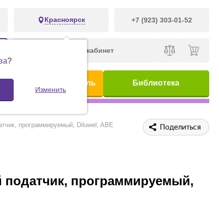
Красноярск
+7 (923) 303-01-52
Личный кабинет
ва
?
ис
Предметный указатель
Библиотека
Изменить
атчик, программируемый, Diluwel, ABE
Поделиться
ий податчик, программируемый,