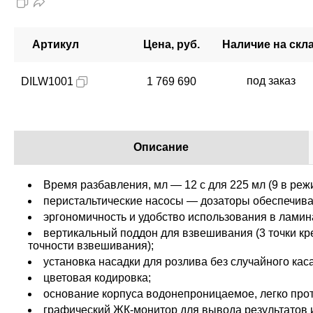
Артикул
Цена, руб.
Наличие на скл
под заказ
DILW1001
1 769 690
Описание
Время разбавления, мл — 12 с для 225 мл (9 в реж
перистальтические насосы — дозаторы обеспечиваю
эргономичность и удобство использования в лами
вертикальный поддон для взвешивания (3 точки кр
точности взвешивания);
установка насадки для розлива без случайного каса
цветовая кодировка;
основание корпуса водонепроницаемое, легко прот
графический ЖК-монитор для вывода результатов 