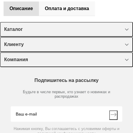
Описание
Оплата и доставка
Каталог
Спецпредложения
Клиенту
Оборудование, приборы
Лекторий Диаэм
Компания
Пластик, стекло, принадлежности
Доставка и оплата
Химические реактивы, препараты, наборы
О компании
Технический сервис
Предметный указатель
Подпишитесь на рассылку
Новости
Мобильное приложение
Библиотека
Партнеры
Будьте в числе первых, кто узнает о новинках и
Производители
распродажах
Блог
Видео
Контакты
Вопрос-ответ
Нажимая кнопку, Вы соглашаетесь с условиями оферты и