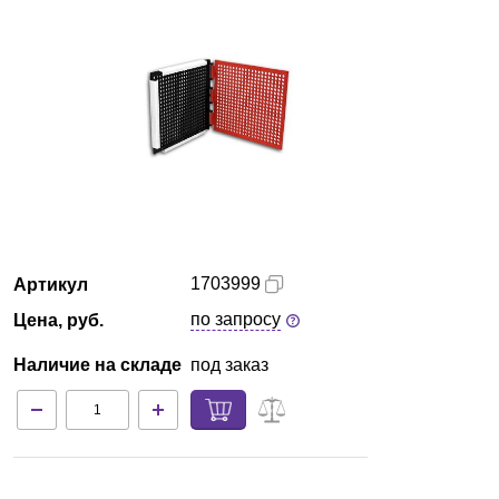
Красноярск
О компании
Новости
Блог
Производители
1703999
Артикул
Партнеры
по запросу
Цена, руб.
Наличие на складе
под заказ
Технический сервис
Доставка и оплата
Контакты