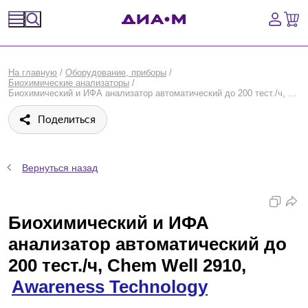
Спецпредложения
На главную
/
Оборудование, приборы
/
Биохимические анализаторы
/
Оборудование, приборы
Биохимический и ИФА анализатор автоматический до 200 тест./ч, Chem Well 2910, Awareness Technology
Поделиться
Расходные материалы, пластик, стекло
Химические реактивы, препараты, наборы
Вернуться назад
Предметный указатель
Биохимический и ИФА
Библиотека
анализатор автоматический до
Войти
200 тест./ч, Chem Well 2910,
Awareness Technology
Сравнение