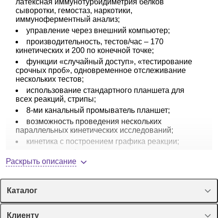
латексная иммунотурбидиметрия белков
сыворотки, гемостаз, наркотики,
иммуноферментный анализ;
управление через внешний компьютер;
производительность, тестов/час – 170
кинетических и 200 по конечной точке;
функции «случайный доступ», «тестирование
срочных проб», одновременное отслеживание
нескольких тестов;
использование стандартного планшета для
всех реакций, стрипы;
8-ми канальный промыватель планшет;
возможность проведения нескольких
параллельных кинетических исследований;
кинетика с построением графика реакции;
встроенные функции разведения, дозирования,
Раскрыть описание
перемешивания, инкубирования, промывки,
измерения и расчета результатов;
самотестирование, автоматическое повторение
теста при
Каталог
выходе за пределы линейности;
возможность работы в ручном режиме;
Спецпредложения
Клиенту