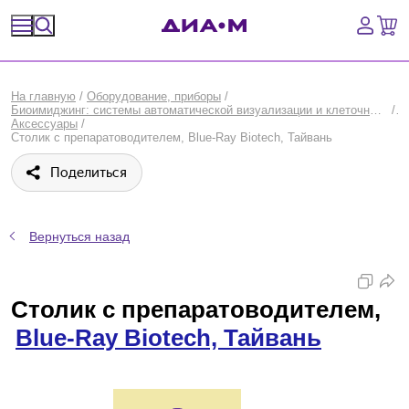
Спецпредложения
На главную
/
Оборудование, приборы
/
Биоимиджинг: системы автоматической визуализации и клеточного скрининга
/
Оборудование, приборы
Аксессуары
/
Столик с препаратоводителем, Blue-Ray Biotech, Тайвань
Расходные материалы, пластик, стекло
Поделиться
Химические реактивы, препараты, наборы
Вернуться назад
Предметный указатель
Библиотека
Столик с препаратоводителем,
Blue-Ray Biotech, Тайвань
Войти
Сравнение