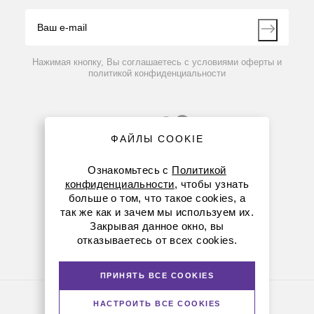
Видео
Контакты
Вопрос-ответ
Нажимая кнопку, Вы соглашаетесь с условиями оферты и
политикой конфиденциальности
ФАЙЛЫ COOKIE
Ознакомьтесь с
Политикой
конфиденциальности
, чтобы узнать
больше о том, что такое cookies, а
8 (800) 234-05-08
так же как и зачем мы используем их.
Закрывая данное окно, вы
+7 (923) 303-01-52
отказываетесь от всех cookies.
krsk@dia-m.ru
ПРИНЯТЬ ВСЕ COOKIES
Политика конфиденциальности
НАСТРОИТЬ ВСЕ COOKIES