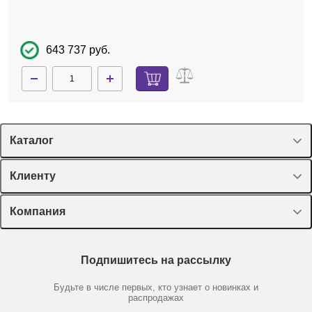
643 737 руб.
Каталог
Спецпредложения
Клиенту
Оборудование, приборы
Лекторий Диаэм
Компания
Пластик, стекло, принадлежности
Доставка и оплата
Химические реактивы, препараты, наборы
О компании
Технический сервис
Предметный указатель
Подпишитесь на рассылку
Новости
Мобильное приложение
Библиотека
Партнеры
Будьте в числе первых, кто узнает о новинках и
Производители
распродажах
Блог