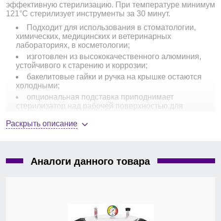
эффективную стерилизацию. При температуре минимум
121°С стерилизует инструменты за 30 минут.
Подходит для использования в стоматологии,
химических, медицинских и ветеринарных
лабораториях, в косметологии;
изготовлен из высококачественного алюминия,
устойчивого к старению и коррозии;
бакелитовые гайки и ручка на крышке остаются
холодными;
опциональная подставка приподнимает
стерилизатор над рабочей поверхностью для
предотвращения ее повреждения от перегрева.
Раскрыть описание
Характеристики стерилизатора
Steroclaves 50X-240V
Аналоги данного товара
Вертикальная загрузка;
автоматический, компактный;
диапазон температур, °C — 121-135;
объем камеры, л — 13,6;
размер камеры, d×глубина, см — 31,75×42,55;