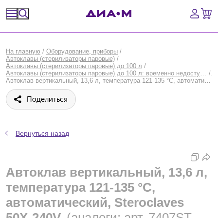
Спецпредложения
На главную
/
Оборудование, приборы
/
Автоклавы (стерилизаторы паровые)
/
Оборудование, приборы
Автоклавы (стерилизаторы паровые) до 100 л
/
Автоклавы (стерилизаторы паровые) до 100 л: временно недоступные товары
/
Автоклав вертикальный, 13,6 л, температура 121-135 °С, автоматический, Steroclaves 50X-240V, WAF
Расходные материалы, пластик, стекло
Поделиться
Химические реактивы, препараты, наборы
Предметный указатель
Вернуться назад
Библиотека
Автоклав вертикальный, 13,6 л,
Войти
температура 121-135 °С,
автоматический, Steroclaves
Сравнение
50X-240V
(аналоги: арт. 7407ST,