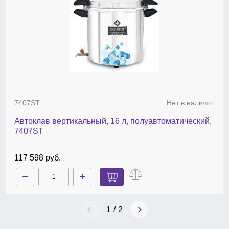
габариты, Ш×Г×В, мм — 565×445×483;
вес брутто, кг — 13,2.
Аксессуары:
подставка для автоклава
Steroclaves
50X
.
7407ST
Нет в наличии
Автоклав вертикальный, 16 л, полуавтоматический,
7407ST
117 598 руб.
1
/
2