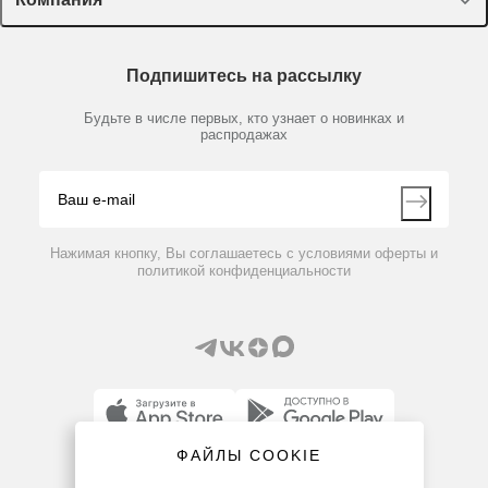
Пластик, стекло, принадлежности
320200
Нет в наличии
Доставка и оплата
Химические реактивы, препараты, наборы
О компании
Капсулы ароматические для автоклава, AnaBac
Технический сервис
Предметный указатель
Подпишитесь на рассылку
яблочный, 100 шт.
Новости
Мобильное приложение
Библиотека
Партнеры
Будьте в числе первых, кто узнает о новинках и
Производители
распродажах
Блог
По запросу
Видео
Контакты
Вопрос-ответ
Нажимая кнопку, Вы соглашаетесь с условиями оферты и
политикой конфиденциальности
ФАЙЛЫ COOKIE
8 (800) 234-05-08