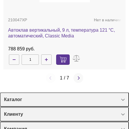
цитрусовый, 100 шт.
210047XP
Нет в наличии
16 698 руб.
Автоклав вертикальный, 9 л, температура 121 °С,
автоматический, Classic Media
788 859 руб.
1
/
7
Каталог
Спецпредложения
Клиенту
Оборудование, приборы
Лекторий Диаэм
Компания