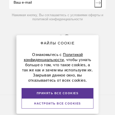
продувка полихроматора;
Контакты
оптический диапазон, нм — 165-950;
Вопрос-ответ
разрешение — 0.007 нм на 200 нм;
Нажимая кнопку, Вы соглашаетесь с условиями оферты и
политикой конфиденциальности
термостатирование — при 38℃ с точностью
±0.1°С.
Детектор:
размер матрицы детектора — 1024×1024
ФАЙЛЫ COOKIE
пикселя;
площадь пикселя, мкм — 24×24 .
Ознакомьтесь с
Политикой
Плазменный генератор:
конфиденциальности
, чтобы узнать
больше о том, что такое cookies, а
самовозбуждающийся твердотельный
8 (800) 234-05-08
так же как и зачем мы используем их.
генератор;
Закрывая данное окно, вы
+7 (923) 303-01-52
частота, МГц — 27.12;
отказываетесь от всех cookies.
выходная мощность, Вт — 700-1600
krsk@dia-m.ru
(регулировка с шагом 1 Вт);
стабильность: ≤ 0.1%.
ПРИНЯТЬ ВСЕ COOKIES
Вспомогательные устройства:
Политика конфиденциальности
НАСТРОИТЬ ВСЕ COOKIES
рециркуляционное охлаждающее устройство;
© Диаэм, 1988 — 2026. Все права защищены
Версия для печати
автосамплер;