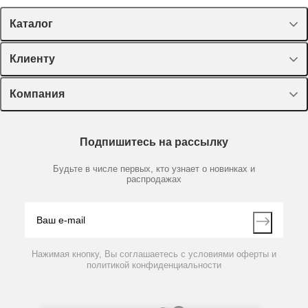
Каталог
Спецпредложения
Клиенту
Оборудование, приборы
Лекторий Диаэм
Компания
Пластик, стекло, принадлежности
Доставка и оплата
Химические реактивы, препараты, наборы
О компании
Технический сервис
Предметный указатель
Подпишитесь на рассылку
Новости
Мобильное приложение
Библиотека
Партнеры
Будьте в числе первых, кто узнает о новинках и
Производители
распродажах
Блог
Видео
Контакты
Вопрос-ответ
Нажимая кнопку, Вы соглашаетесь с условиями оферты и
политикой конфиденциальности