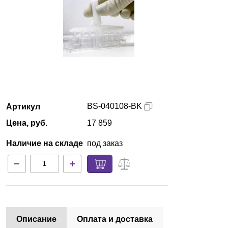
Красноярск
О компании
Новости
Блог
BS-040108-BK
Артикул
Производители
Цена, руб.
17 859
Партнеры
Наличие на складе
под заказ
Технический сервис
Доставка и оплата
Контакты
Описание
Оплата и доставка